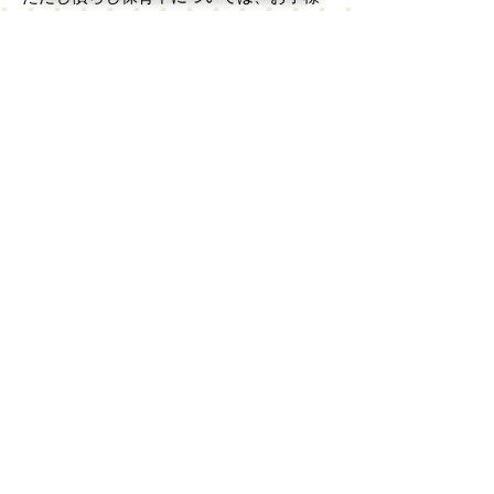
にとって心の拠り所になる場合
もござい
ますので、保育士にご相談ください
住 所：
京都府木津川市梅美台６丁目
*駐車スペース 5台
*バス「梅美台７丁目」下車徒歩７～８分
連 絡 先：