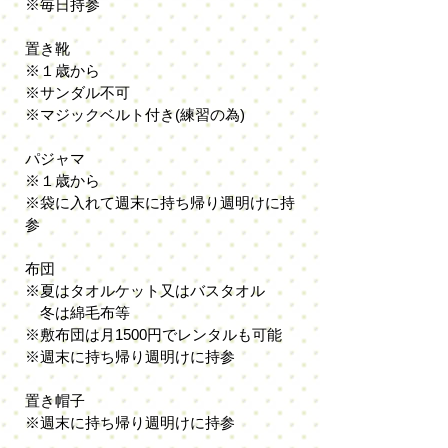
※毎日持参
置き靴
※１歳から
※サンダル不可
※マジックベルト付き(練習の為)
パジャマ
※１歳から
※袋に入れて週末に持ち帰り
週明けに持
参
布団
※夏はタオルケット又はバスタオル
冬は綿毛布等
※敷布団は月1500円でレンタルも可能
※週末に持ち帰り週明けに持参
置き帽子
※週末に持ち帰り週明けに持参