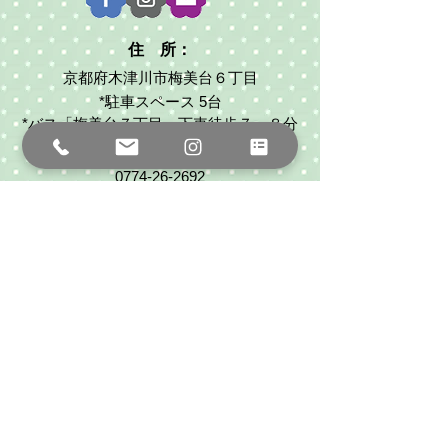
住 所：
京都府木津川市梅美台６丁目
*駐車スペース 5台
*バス「梅美台７丁目」下車徒歩７～８分
連 絡 先：
0774-26-2692
080-1465-4720
（代表:武田）
ouchihoiku2017sora@gmail.com
*保育時間外でもお気軽にご連絡ください
保育時間：
平日 8:30～16:30（８時間）
お問合わせフォーム
※ 現在一時保育はおこなっておりません。
​ 何卒ご了承くださいませ。