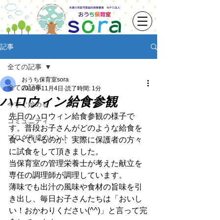
記事
全ての記事
おうち保育室sora
全ての記事
2018年11月4日
読了時間: 1分
ハロウィン給食参観
今すぐ始める
先日のハロウィン給食参観の様子で
コミュニティ
す。普段お子さんがどのような給食を
ブログ作成のヒント
食べているのか、実際に保護者の方々
に試食をして頂きました。
当保育室の管理栄養士が考えた献立を
専任の調理師が調理しています。
薄味でも出汁の風味や食材の旨味を引
き出し、毎日お子さんたちは「おいし
い！おかわりください(^^)」と言って完