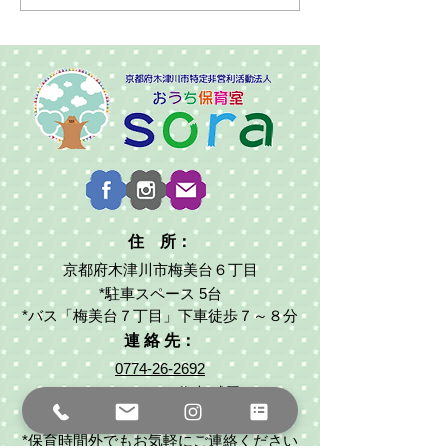
住 所：
京都府木津川市梅美台６丁目
*駐車スペース 5台
*バス「梅美台７丁目」下車徒歩７～８分
連 絡 先：
0774-26-2692
080-1465-4720
（代表:武田）
ouchihoiku2017sora@gmail.com
*保育時間外でもお気軽にご連絡ください