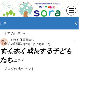
記事
全ての記事
おうち保育室sora
全ての記事
2018年7月23日
読了時間: 1分
すくすく成長する子ども
今すぐ始める
たち
コミュニティ
ブログ作成のヒント