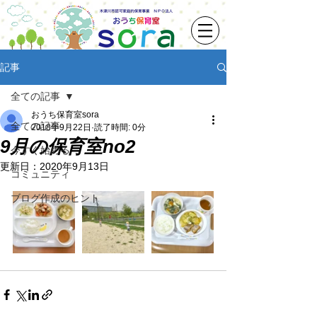
記事
全ての記事
おうち保育室sora
全ての記事
2018年9月22日
読了時間: 0分
9月の保育室no2
今すぐ始める
更新日：
2020年9月13日
コミュニティ
ブログ作成のヒント