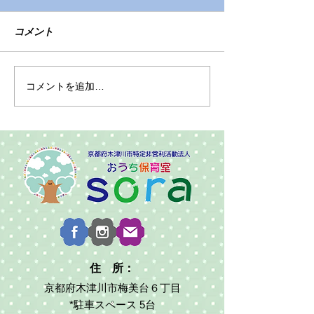
コメント
令和7年度園児募集
色々なおもちゃ
コメントを追加…
住 所：
京都府木津川市梅美台６丁目
*駐車スペース 5台