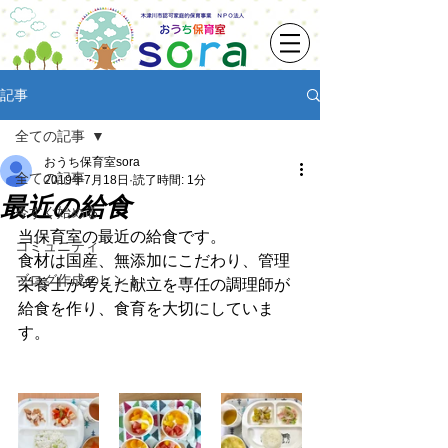
記事
全ての記事
おうち保育室sora
全ての記事
2019年7月18日
読了時間: 1分
最近の給食
今すぐ始める
当保育室の最近の給食です。
コミュニティ
食材は国産、無添加にこだわり、管理
ブログ作成のヒント
栄養士が考えた献立を専任の調理師が
給食を作り、食育を大切にしていま
す。 