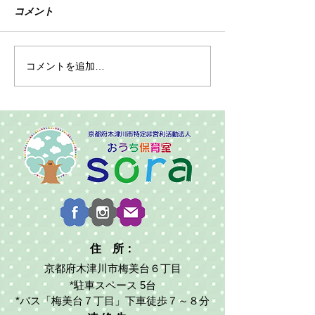
コメント
令和7年度園児募集
色々なおもちゃ
コメントを追加…
住 所：
京都府木津川市梅美台６丁目
*駐車スペース 5台
*バス「梅美台７丁目」下車徒歩７～８分