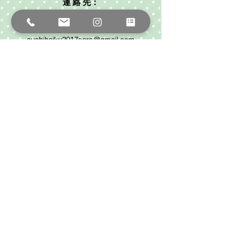
連 絡 先：
0774-26-2692
080-1465-4720
（代表:武田）
ouchihoiku2017sora@gmail.com
*保育時間外でもお気軽にご連絡ください
保育時間：
平日 8:30～16:30（８時間）
お問合わせフォーム
※ 現在一時保育はおこなっておりません。
​ 何卒ご了承くださいませ。