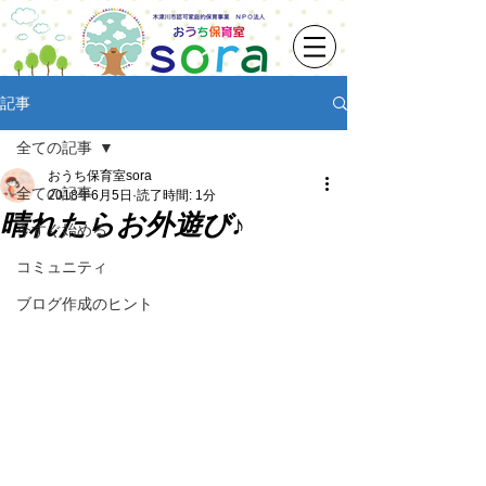
記事
全ての記事
おうち保育室sora
全ての記事
2018年6月5日
読了時間: 1分
晴れたらお外遊び♪
今すぐ始める
コミュニティ
ブログ作成のヒント