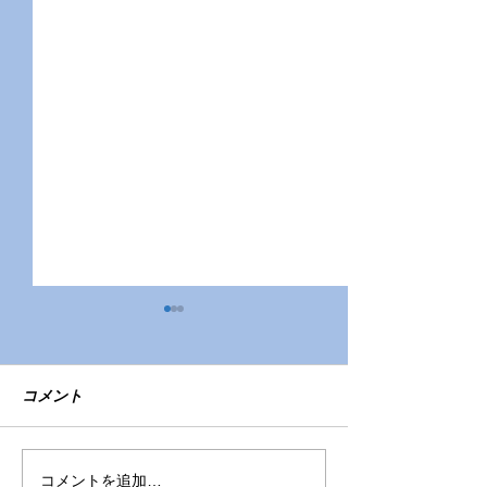
コメント
令和7年度園児募集
色々なおもちゃ
コメントを追加…