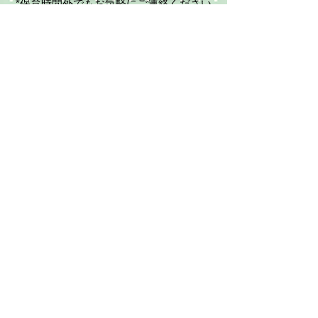
*保育時間外でもお気軽にご連絡ください
保育時間：
平日 8:30～16:30（８時間）
お問合わせフォーム
※ 現在一時保育はおこなっておりません。
​ 何卒ご了承くださいませ。