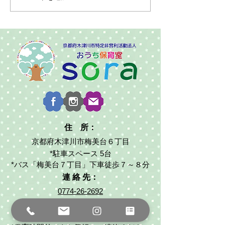
住 所：
京都府木津川市梅美台６丁目
*駐車スペース 5台
*バス「梅美台７丁目」下車徒歩７～８分
連 絡 先：
0774-26-2692
080-1465-4720
（代表:武田）
ouchihoiku2017sora@gmail.com