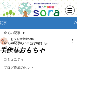
記事
全ての記事
おうち保育室sora
全ての記事
2018年6月5日
読了時間: 1分
手作りおもちゃ
今すぐ始める
コミュニティ
ブログ作成のヒント