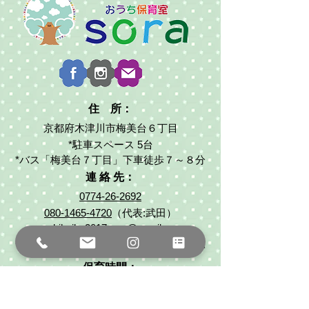
住 所：
京都府木津川市梅美台６丁目
*駐車スペース 5台
*バス「梅美台７丁目」下車徒歩７～８分
連 絡 先：
0774-26-2692
080-1465-4720
（代表:武田）
ouchihoiku2017sora@gmail.com
*保育時間外でもお気軽にご連絡ください
保育時間：
平日 8:30～16:30（８時間）