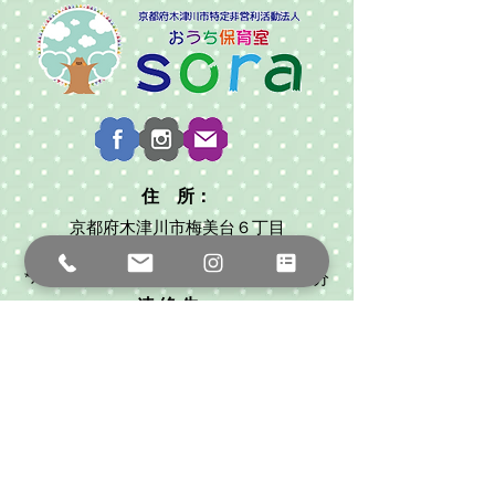
住 所：
京都府木津川市梅美台６丁目
*駐車スペース 5台
*バス「梅美台７丁目」下車徒歩７～８分
連 絡 先：
0774-26-2692
080-1465-4720
（代表:武田）
ouchihoiku2017sora@gmail.com
*保育時間外でもお気軽にご連絡ください
保育時間：
平日 8:30～16:30（８時間）