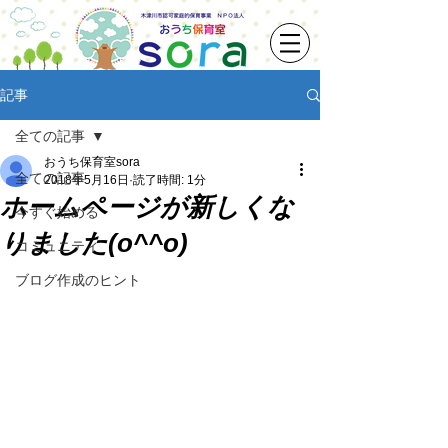
記事
全ての記事
おうち保育室sora
全ての記事
2018年5月16日
読了時間: 1分
ホームページが新しくな
今すぐ始める
りました(o^^o)
コミュニティ
ブログ作成のヒント