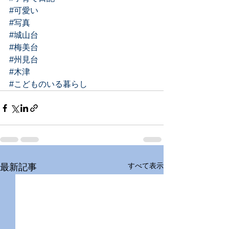
#可愛い
#写真
#城山台
#梅美台
#州見台
#木津
#こどものいる暮らし
すべて表示
最新記事