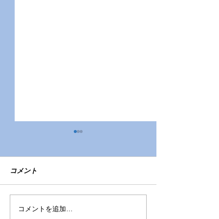
コメント
令和7年度園児募集
色々なおもちゃ
コメントを追加…