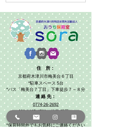
住 所：
京都府木津川市梅美台６丁目
*駐車スペース 5台
*バス「梅美台７丁目」下車徒歩７～８分
連 絡 先：
0774-26-2692
080-1465-4720
（代表:武田）
ouchihoiku2017sora@gmail.com
*保育時間外でもお気軽にご連絡ください