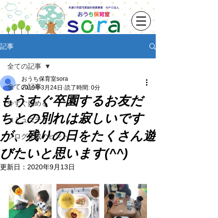
記事
全ての記事
おうち保育室sora
全ての記事
2019年3月24日
読了時間: 0分
もうすぐ卒園するお友だ
今すぐ始める
ちとの別れは寂しいです
コミュニティ
が、残りの日をたくさん遊
ブログ作成のヒント
びたいと思います(^^)
更新日：
2020年9月13日