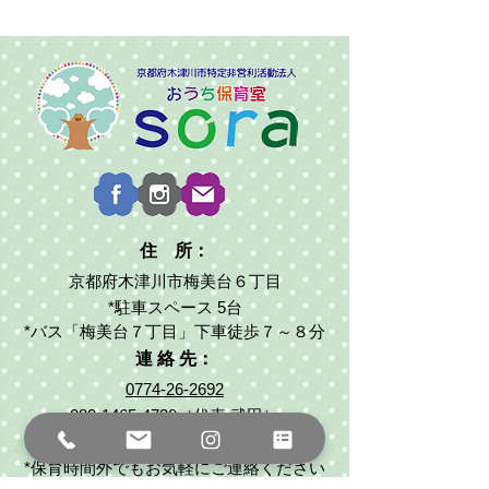
住 所：
京都府木津川市梅美台６丁目
*駐車スペース 5台
*バス「梅美台７丁目」下車徒歩７～８分
連 絡 先：
0774-26-2692
080-1465-4720
（代表:武田）
ouchihoiku2017sora@gmail.com
*保育時間外でもお気軽にご連絡ください