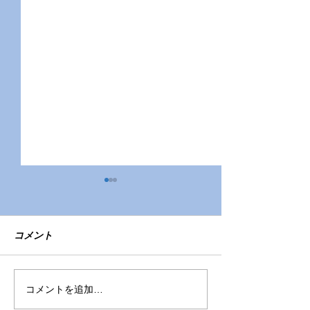
コメント
令和7年度園児募集
色々なおもちゃ
コメントを追加…