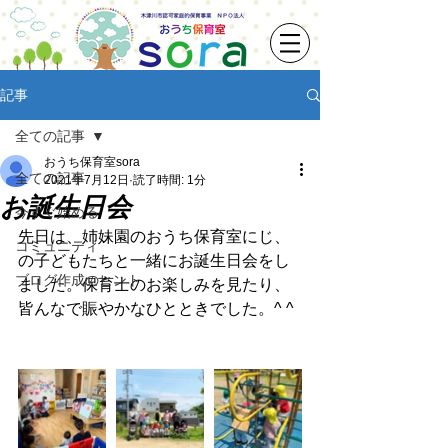
記事
全ての記事
おうち保育室sora
全ての記事
2021年7月12日
読了時間: 1分
お誕生日会
今すぐ始める
先日は、姉妹園のおうち保育室にじ、
コミュニティ
の子どもたちと一緒にお誕生日会をし
ブログ作成のヒント
ました。保育士のお楽しみを見たり、
皆んなで賑やかなひとときでした。^ ^